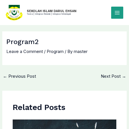
Skip
to
SEKOLAH ISLAM DARUL EHSAN
Taska | Integrasi Rendah | Integrasi Menengah
Main
content
Menu
Program2
Leave a Comment
/
Program
/ By
master
←
Previous Post
Next Post
→
Related Posts