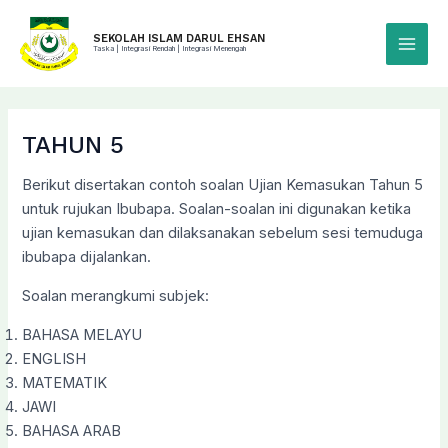
Skip
to
SEKOLAH ISLAM DARUL EHSAN
Taska | Integrasi Rendah | Integrasi Menengah
Main
content
Menu
TAHUN 5
Berikut disertakan contoh soalan Ujian Kemasukan Tahun 5
untuk rujukan Ibubapa. Soalan-soalan ini digunakan ketika
ujian kemasukan dan dilaksanakan sebelum sesi temuduga
ibubapa dijalankan.
Soalan merangkumi subjek:
BAHASA MELAYU
ENGLISH
MATEMATIK
JAWI
BAHASA ARAB