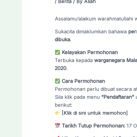
/
Berita
/ By
Aliah
Assalamu’alaikum warahmatullahi 
Sukacita dimaklumkan bahawa
per
dibuka
.
Kelayakan Permohonan
Terbuka kepada
warganegara Mala
2020
.
Cara Permohonan
Permohonan perlu dibuat secara ata
Sila klik pada menu
“Pendaftaran”
u
berikut:
[Klik di sini untuk memohon]
Tarikh Tutup Permohonan:
17 O