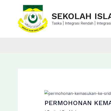
Skip
to
SEKOLAH ISL
content
Taska | Integrasi Rendah | Integr
PERMOHONAN KEMAS