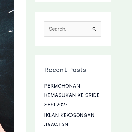
S
e
a
r
c
Recent Posts
h
f
PERMOHONAN
o
KEMASUKAN KE SRIDE
r
SESI 2027
:
IKLAN KEKOSONGAN
JAWATAN