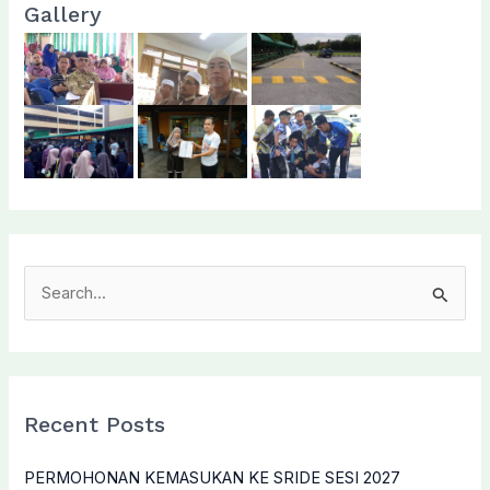
Gallery
S
e
a
r
c
Recent Posts
h
f
PERMOHONAN KEMASUKAN KE SRIDE SESI 2027