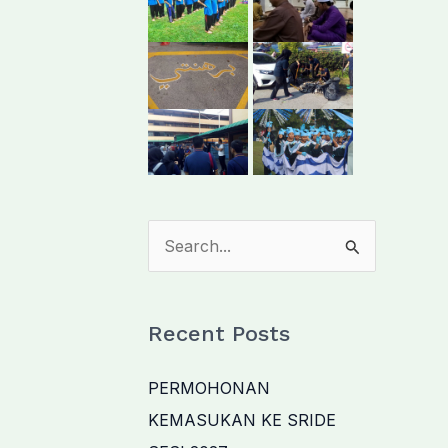
S
e
a
Recent Posts
r
c
PERMOHONAN
h
KEMASUKAN KE SRIDE
f