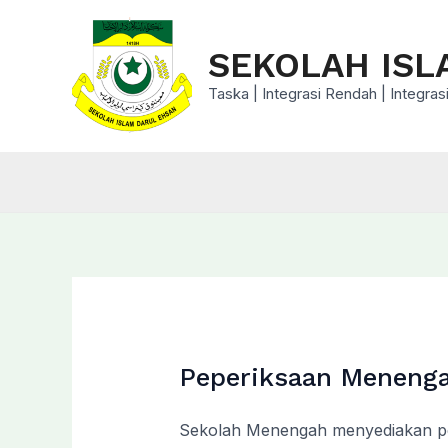
Skip
to
SEKOLAH ISL
content
Taska | Integrasi Rendah | Integr
Peperiksaan Meneng
Sekolah Menengah menyediakan pep