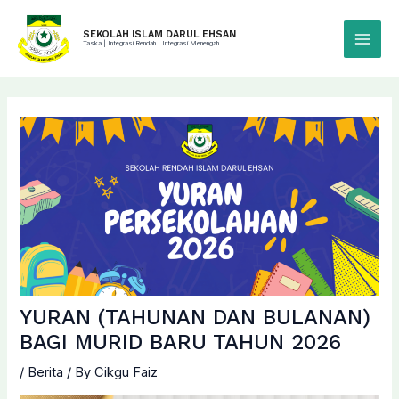
Skip
to
SEKOLAH ISLAM DARUL EHSAN
Taska | Integrasi Rendah | Integrasi Menengah
Main
content
Menu
YURAN (TAHUNAN DAN BULANAN)
BAGI MURID BARU TAHUN 2026
/
Berita
/ By
Cikgu Faiz