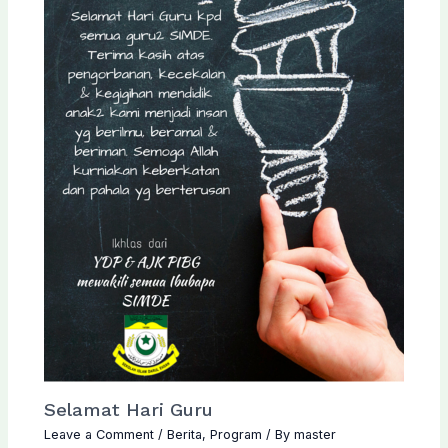
Selamat Hari Guru
Leave a Comment
/
Berita
,
Program
/ By
master