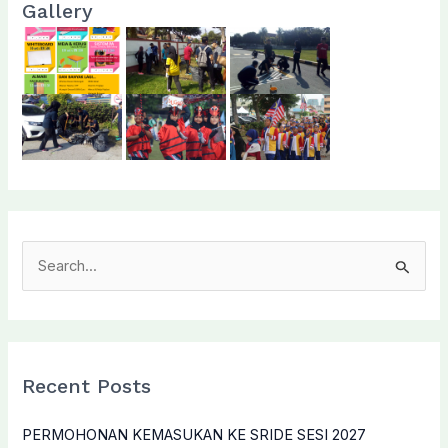
Gallery
S
e
a
r
c
Recent Posts
h
f
PERMOHONAN KEMASUKAN KE SRIDE SESI 2027