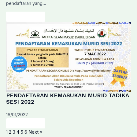
pendaftaran yang…
Baca Lanjut…
PENDAFTARAN KEMASUKAN MURID TADIKA
SESI 2022
16/01/2022
Baca Lanjut…
1
2
3
4
5
6
Next »