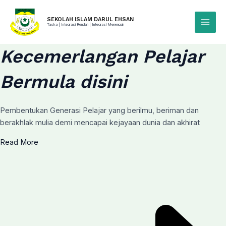
Skip
to
SEKOLAH ISLAM DARUL EHSAN
Taska | Integrasi Rendah | Integrasi Menengah
Main
content
Menu
Kecemerlangan Pelajar
Bermula disini
Pembentukan Generasi Pelajar yang berilmu, beriman dan
berakhlak mulia demi mencapai kejayaan dunia dan akhirat
Read More