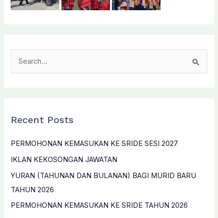
S
e
a
r
c
Recent Posts
h
f
PERMOHONAN KEMASUKAN KE SRIDE SESI 2027
o
IKLAN KEKOSONGAN JAWATAN
r
YURAN (TAHUNAN DAN BULANAN) BAGI MURID BARU
:
TAHUN 2026
PERMOHONAN KEMASUKAN KE SRIDE TAHUN 2026