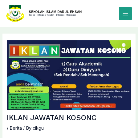
Skip
to
SEKOLAH ISLAM DARUL EHSAN
Taska | Integrasi Rendah | Integrasi Menengah
Main
content
Menu
IKLAN JAWATAN KOSONG
/
Berita
/ By
cikgu