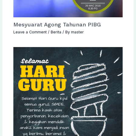
Mesyuarat Agong Tahunan PIBG
Leave a Comment
/
Berita
/ By
master