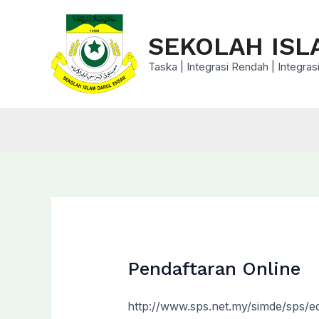
Skip
to
SEKOLAH ISL
content
Taska | Integrasi Rendah | Integr
Pendaftaran Online
http://www.sps.net.my/simde/sps/ed