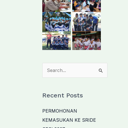
S
e
a
Recent Posts
r
c
PERMOHONAN
h
KEMASUKAN KE SRIDE
f