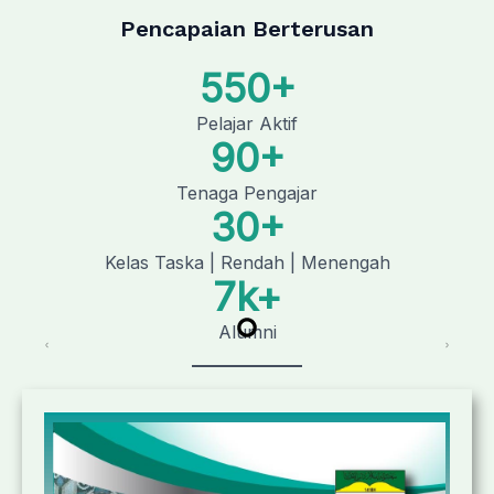
Pencapaian Berterusan
550
+
Pelajar Aktif
90
+
Tenaga Pengajar
30
+
Kelas Taska | Rendah | Menengah
7
k+
Alumni